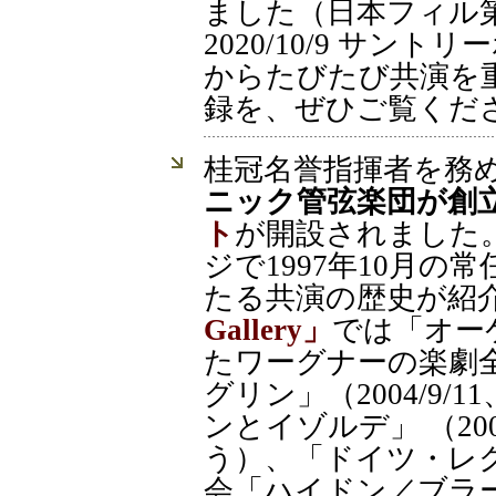
ました（日本フィル第
2020/10/9 サント
からたびたび共演を
録を、ぜひご覧くだ
桂冠名誉指揮者を務
ニック管弦楽団が創立
ト
が開設されました
ジで1997年10月
たる共演の歴史が紹
Gallery」
では「オー
たワーグナーの楽劇
グリン」（2004/9
ンとイゾルデ」 （200
う）、「ドイツ・レク
会「ハイドン／ブラ