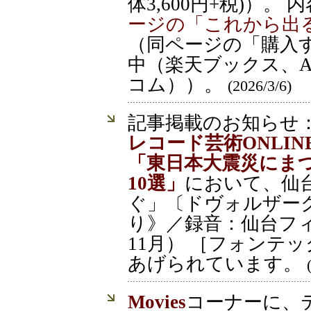
体3,600円+税)）。
ージの「これから出
（同ページの「購入
中（楽天ブックス、A
コム））。
(2026/3/6)
記事掲載のお知らせ
レコード芸術ONLINE
「東日本大震災にま
10選」
において、仙
ぐ」〔ドヴォルザー
り》／録音：仙台フィル
11月） ［フォンテッ
あげられています。
Movies
コーナーに、