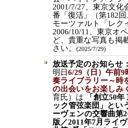
2001/7/27、東京
番「復活」（第182回、
モーツァルト「レクイ
2006/10/11、東
ど、貴重な写真も掲
さい。
(2025/7/29)
放送予定のお知らせ
明日
6/29（日）午前
奏ライブラリー～時
の出会いをお楽しみ
育氏）は
「創立50
ック管弦楽団」とい
ーヴェンの交響曲第
版／2011年7月ライ