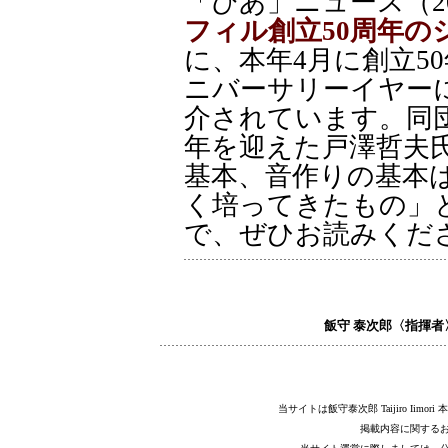
「ぴあ」ニュース（202
フィル創立50周年
に、本年4月に創立5
ニバーサリーイヤー
介されています。同
年を迎えた戸澤哲夫
基本、音作りの基本
く培ってきたもの」
で、ぜひお読みくだ
飯守 泰次郎〈指揮者〉Ta
当サイトは飯守泰次郎 Taijiro Ii
掲載内容に関する