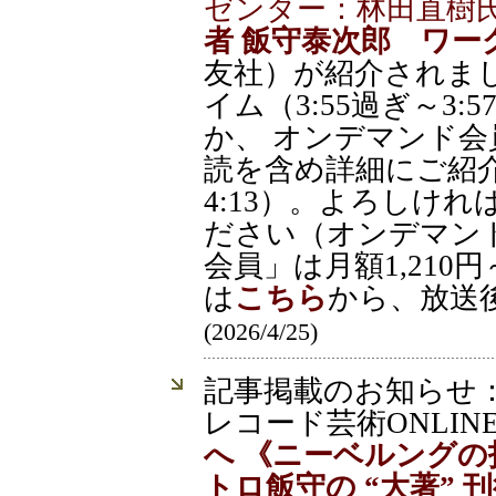
ゼンター：林田直樹
者 飯守泰次郎 ワー
友社）が紹介されま
イム（3:55過ぎ～3
か、 オンデマンド
読を含め詳細にご紹介
4:13）。よろしけ
ださい（オンデマン
会員」は月額1,21
は
こちら
から、放送
(2026/4/25)
記事掲載のお知らせ
レコード芸術ONLIN
へ 《ニーベルングの
トロ飯守の “大著” 