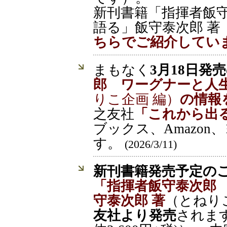
新刊書籍「指揮者飯
語る」飯守泰次郎 著
ちらでご紹介してい
まもなく
3月18日発
郎 ワーグナーと人生
りこ企画 編）
の情報
之友社
「これから出
ブックス、Amazo
す。
(2026/3/11)
新刊書籍発売予定の
「指揮者飯守泰次郎
守泰次郎 著
（とねり
友社より発売
されます（