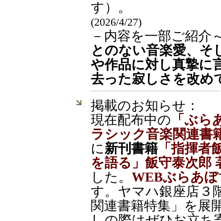
す）。
(2026/4/27)
－内容を一部ご紹介
とのない音楽愛、そ
や作品に対し真摯に
去った寂しさを改め
掲載のお知らせ：
現在配布中の
「ぶらあ
ラシック音楽関連書
に
新刊書籍
「指揮者
を語る」飯守泰次郎 
した。
WEBぶらあぼ
す。ヤマハ銀座店３
関連書籍特集」を展
しの際はぜひお立ち