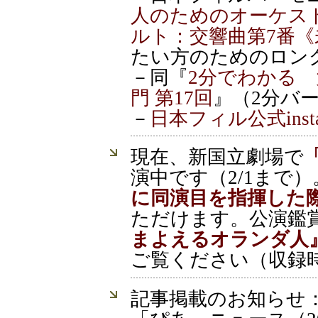
人のためのオーケストラ
ルト：交響曲第7番《
たい方のためのロング
－同『
2分でわかる
門 第17回
』（2分バ
－
日本フィル公式insta
現在、新国立劇場で
演中です（2/1まで
に同演目を指揮した
ただけます。公演鑑
まよえるオランダ人
ご覧ください（収録時
記事掲載のお知らせ