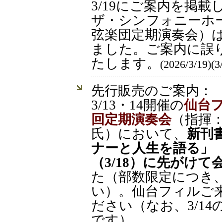
3/19にご案内を掲載
ザ・シンフォニーホ
弦楽団定期演奏会）
ました。ご案内に誤
たします。
(2026/3/19)
先行販売のご案内：
3/13・14開催の
仙台フ
回定期演奏会
（指揮
氏）において、
新刊
ナーと人生を語る」
（3/18）に先がけて
た（部数限定につき
い）。仙台フィルご
ださい（なお、3/1
です）。