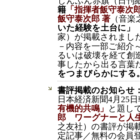
しんぶん赤旗（日刊紙
籍
「指揮者飯守泰次
飯守泰次郎 著
（音楽
いた経験を土台に」
家）が掲載されまし
－内容を一部ご紹介
るいは破壊を経て創
事したから出る言葉
をつまびらかにする
書評掲載のお知らせ
日本経済新聞4月25
有機的共鳴」
と題し
郎 ワーグナーと人生
之友社）の書評が掲
定記事／無料の会員