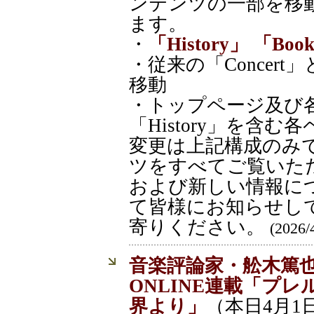
ンテンツの一部を移
ます。
・
「History」
「Boo
・従来の「Concert」と
移動
・トップページ及び各
「History」を含
変更は上記構成のみ
ツをすべてご覧いた
および新しい情報に
て皆様にお知らせし
寄りください。
(2026/
音楽評論家・舩木篤
ONLINE連載「プレ
界より」
（本日4月1