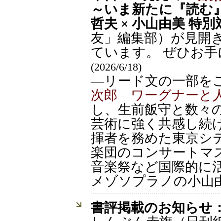
～いま新たに『読む
哲夫 × 小山由美 特
友」編集部）が見開
ています。 ぜひお
(2026/6/18)
―リード文の一部を
次郎 ワーグナーと
し、生前飯守と数々
芸術に強く共感し続
揮者を務めた東京シ
楽団のコンサートマ
音楽祭など国際的に
メゾソプラノの小山
書評掲載のお知らせ