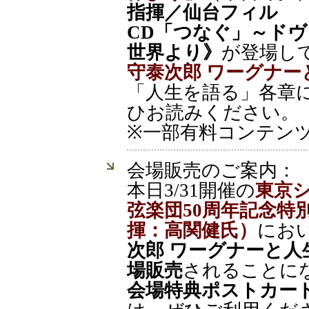
指揮／仙台フィル
CD「つなぐ」～ドヴ
世界より》
が登場し
守泰次郎 ワーグナー
「人生を語る」各章
ひお読みください。
※一部有料コンテ
会場販売のご案内：
本日3/31開催の
東京
弦楽団50周年記念特
揮：高関健氏）
にお
次郎 ワーグナーと
場販売
されることに
会場特典ポストカー