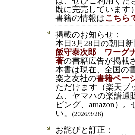
は、ぜひご利用くだ
既に完売しています
書籍の情報は
こちら
掲載のお知らせ：
本日3月28日の朝日
飯守泰次郎 ワーグ
著
の書籍広告が掲載
本書は現在、全国の
楽之友社の
書籍ペー
ただけます（楽天ブ
ム、ヤマハの楽譜通
ピング、amazon
い。
(2026/3/28)
お詫びと訂正：