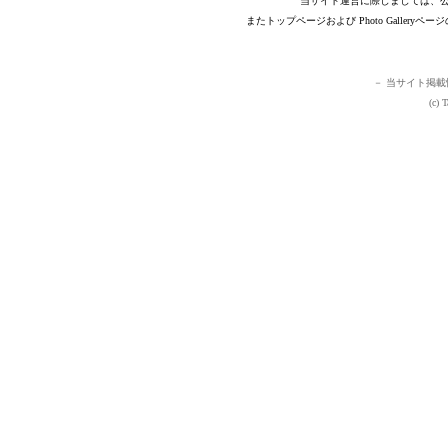
当サイト運営に際しましては、
またトップページおよび Photo Galle
－ 当サイト掲
(c) 